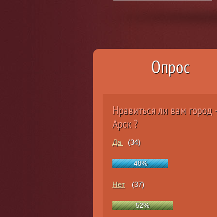
Опрос
Нравиться ли вам город -
Арск ?
Да
(34)
48%
Нет
(37)
52%